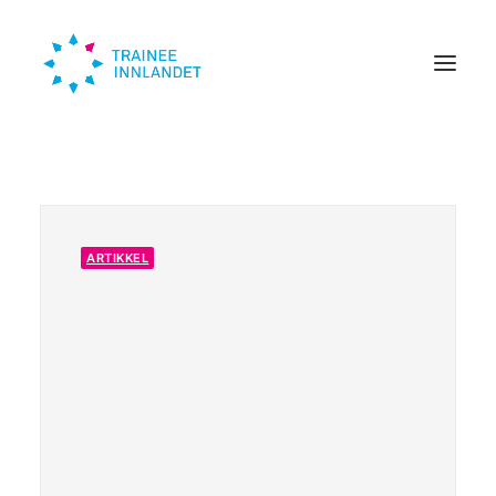
Traineer
Bedrift
ARTIKKEL
Om oss
Trendinn
Nyheter
KONTAKT
SØK HER