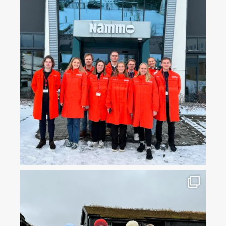
📷 Her får du et lite innblikk i hva traineene har
...
Høsten på Innlandet har vært ✨magisk✨
Men
...