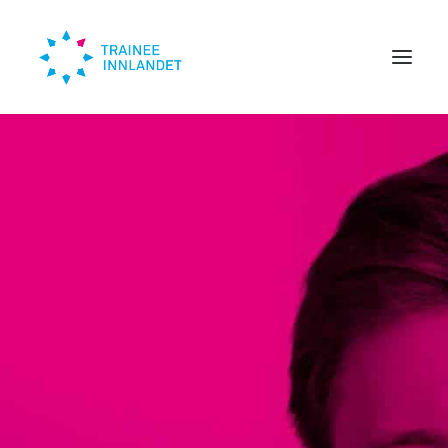
Traineer
Bedrift
Om oss
Trendinn
Nyheter
KONTAKT
SØK HER