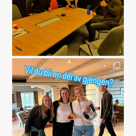
Husk å søk, søknaden er uten!🤩
...