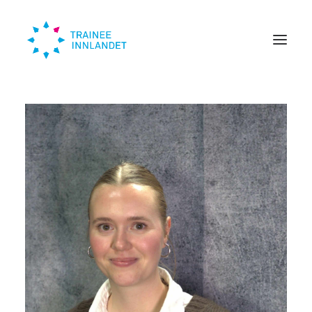
Traineer
Bedrift
Om oss
Trendinn
Nyheter
KONTAKT
SØK HER