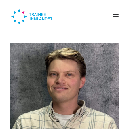
Traineer
Bedrift
Om oss
Trendinn
Nyheter
KONTAKT
SØK HER