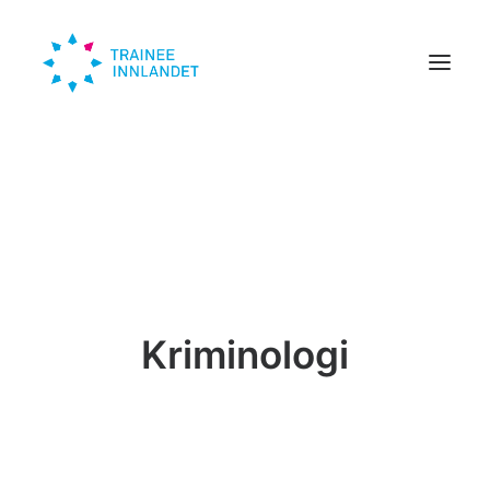
Traineer
Bedrift
Om oss
Trendinn
Kriminologi
Nyheter
KONTAKT
SØK HER