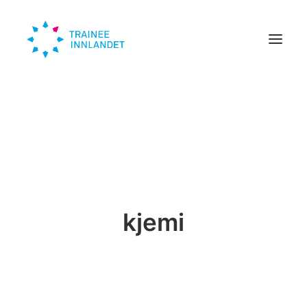
Traineer
Bedrift
Om oss
Trendinn
kjemi
Nyheter
KONTAKT
SØK HER